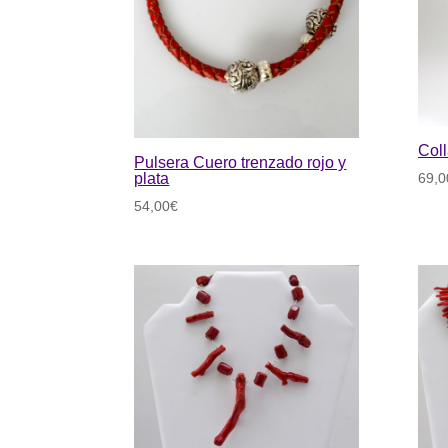
Coll
Pulsera Cuero trenzado rojo y
plata
69,0
54,00
€