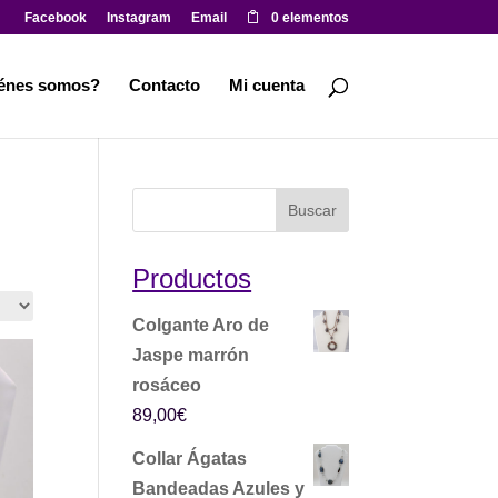
Facebook
Instagram
Email
0 elementos
énes somos?
Contacto
Mi cuenta
Productos
Colgante Aro de
Jaspe marrón
rosáceo
89,00
€
Collar Ágatas
Bandeadas Azules y