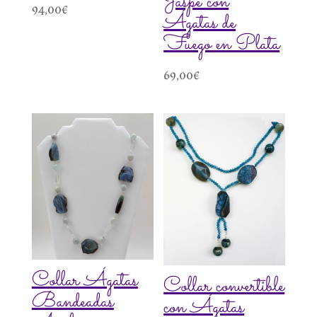
Jaspe con
94,00
€
Ágatas de
Fuego en Plata
69,00
€
Collar Ágatas
Collar convertible
Bandeadas
con Ágatas