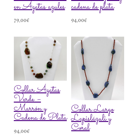
en Ágatas azules
cadena de plata
79,00
€
94,00
€
Collar Ágatas
Verde –
Marrón y
Collar Largo
Cadena de Plata
Lapislázuli y
Coral
94,00
€