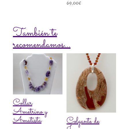
69,00
€
También te
recomendamos…
Collar
Ametrino y
Amatista
Colgante de