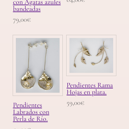
con Ágatas azules
bandeadas
79,00
€
Pendientes Rama
Hojas en plata.
59,00
€
Pendientes
Labrados con
Perla de Río.