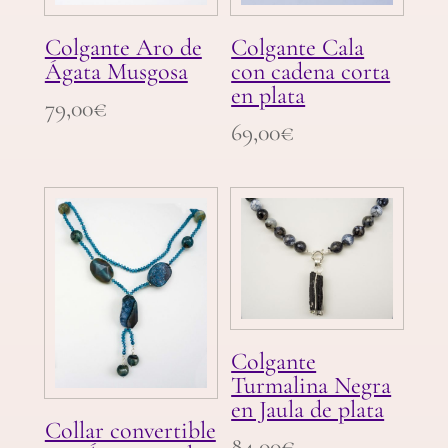
Colgante Aro de
Colgante Cala
Ágata Musgosa
con cadena corta
en plata
79,00
€
69,00
€
Colgante
Turmalina Negra
en Jaula de plata
Collar convertible
84,00
€