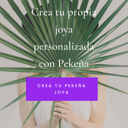
Crea tu propia
joya
personalizada
con Pekeña
CREA TU PEKEÑA
JOYA