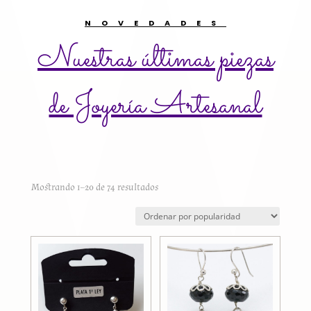
NOVEDADES
Nuestras últimas piezas
de Joyería Artesanal
Ordenado
Mostrando 1–20 de 74 resultados
por
popularidad