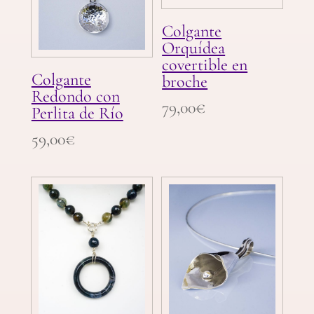
Colgante
Orquídea
covertible en
Colgante
broche
Redondo con
79,00
€
Perlita de Río
59,00
€