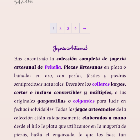
54,00
€
1
2
3
4
→
Joyería Artesanal
Has encontrado la
colección completa de joyería
artesanal de
Pekeña
. Piezas Artesanas
en plata o
bañados en oro, con perlas, fósiles y piedras
semipreciosas naturales. Descubre los
collares
largos,
cortos o incluso convertibles y múltiples,
o las
originales
gargantillas o
colgantes
para lucir en
fechas inolvidables.
Todos las
joyas artesanales
de la
colección están cuidadosamente
elaborados a mano
desde el hilo le plata que utilizamos en la mayoría de
piezas, hasta el engarzado, lo que los hace tan