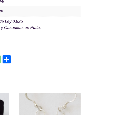
 kg
cm
de Ley 0.925
 y Casquillas en Plata.
W
C
h
o
at
m
s
p
A
ar
p
tir
p