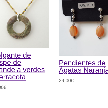
k
lgante de
spe de
Pendientes de
andela verdes
Ágatas Naranj
terracota
29,00
€
00
€