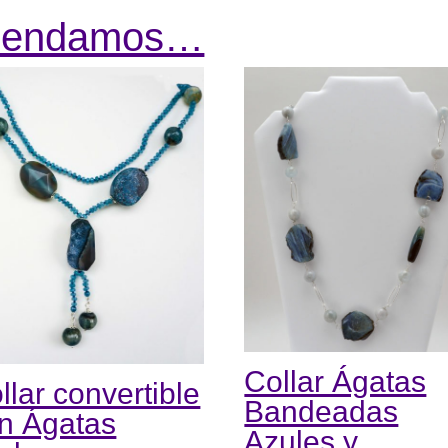
omendamos…
Collar Ágatas
llar convertible
Bandeadas
n Ágatas
Azules y