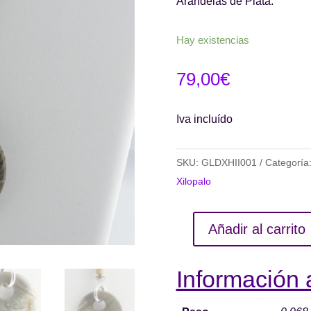
Arandelas de Plata.
Hay existencias
79,00
€
Iva incluído
SKU:
GLDXHII001
Categoría
Xilopalo
Añadir al carrito
Colgante
de
Información 
Jaspe
Redondo