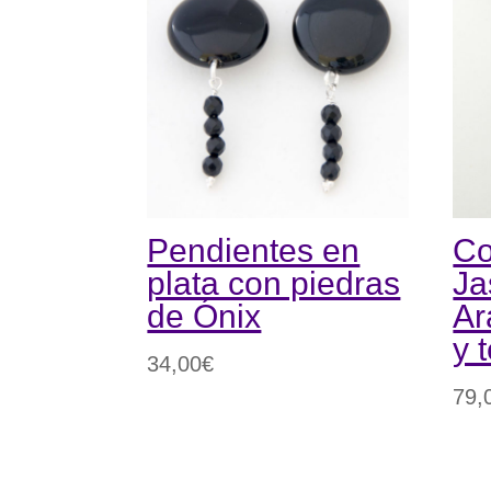
Pendientes en
Co
plata con piedras
Ja
de Ónix
Ar
y 
34,00
€
79,