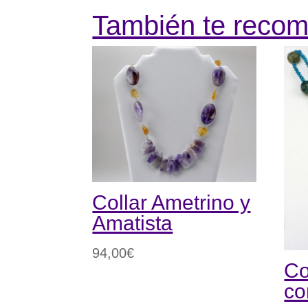
También te rec
Collar Ametrino y
Amatista
94,00
€
Co
co