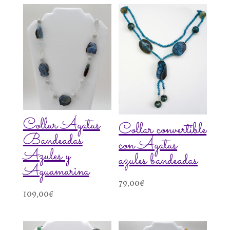
Collar Ágatas
Collar convertible
Bandeadas
con Ágatas
Azules y
azules bandeadas
Aguamarina
79,00
€
109,00
€