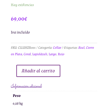
Hay existencias
69,00
€
Iva incluído
SKU:
CLLUHZR001
Categoría:
Collar
Etiquetas:
Azul
,
Cierre
en Plata
,
Coral
,
Lapislázuli
,
Largo
,
Rojo
Añadir al carrito
Collar
Largo
Información adicional
Lapislázuli
y
Peso
Coral
0,118 kg
cantidad