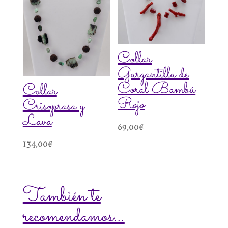
Collar
Gargantilla de
Coral Bambú
Collar
Rojo
Crisoprasa y
Lava
69,00
€
134,00
€
También te
recomendamos…