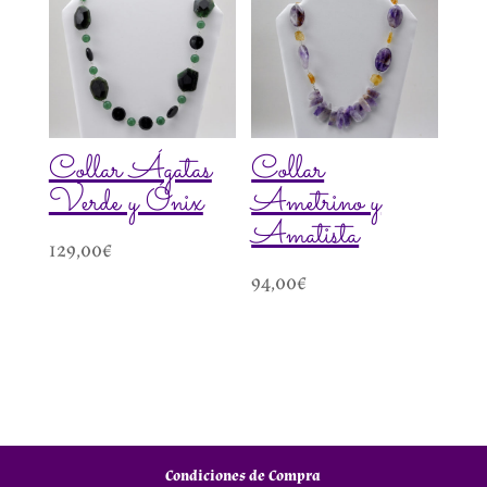
Collar Ágatas
Collar
Verde y Ónix
Ametrino y
Amatista
129,00
€
94,00
€
Condiciones de Compra