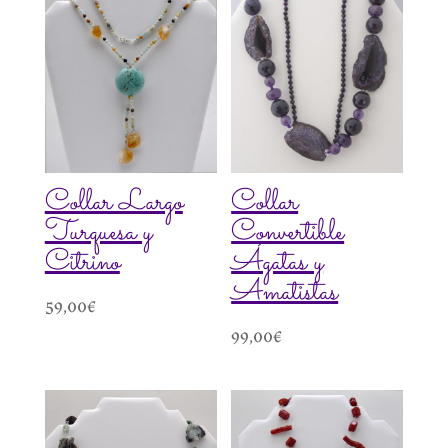
Collar Largo
Collar
Turquesa y
Convertible
Citrino
Ágatas y
Amatistas
59,00
€
99,00
€