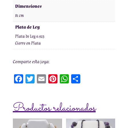
Dimensiones
81 cm
Plata de Ley
Plata de Ley 0.925
Cierre en Plata
Comparte esta joya:
Fa
T
E
Pi
W
Co
ce
wi
m
nt
h
m
bo
tt
ai
er
at
pa
Productos relacionados
ok
er
l
es
sA
rti
t
pp
r