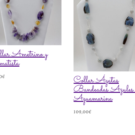
lar Ametrino y
atista
0
€
Collar Ágatas
Bandeadas Azules 
Aguamarina
109,00
€