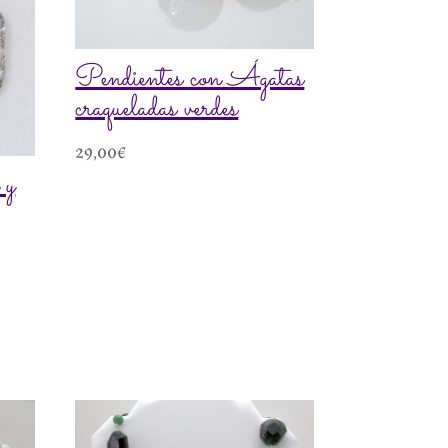
Pendientes con Ágatas
craqueladas verdes
29,00
€
 y