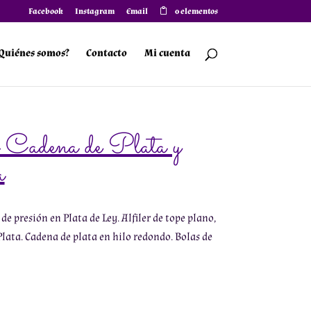
Facebook
Instagram
Email
0 elementos
Quiénes somos?
Contacto
Mi cuenta
n Cadena de Plata y
a
de presión en Plata de Ley. Alfiler de tope plano,
 Plata. Cadena de plata en hilo redondo. Bolas de