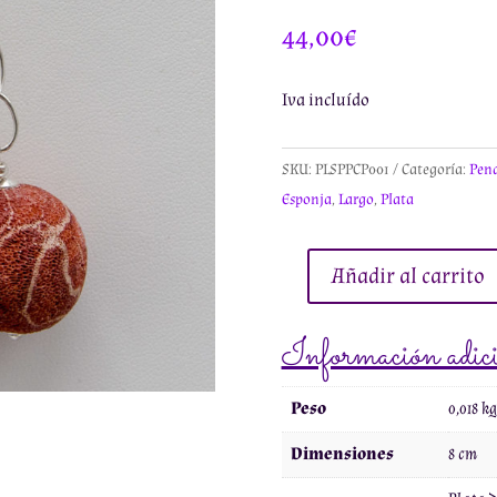
44,00
€
Iva incluído
SKU:
PLSPPCP001
Categoría:
Pend
Esponja
,
Largo
,
Plata
Añadir al carrito
Pendientes
con
Información adic
Cadena
de
Peso
0,018 kg
Plata
y
Dimensiones
8 cm
Coral