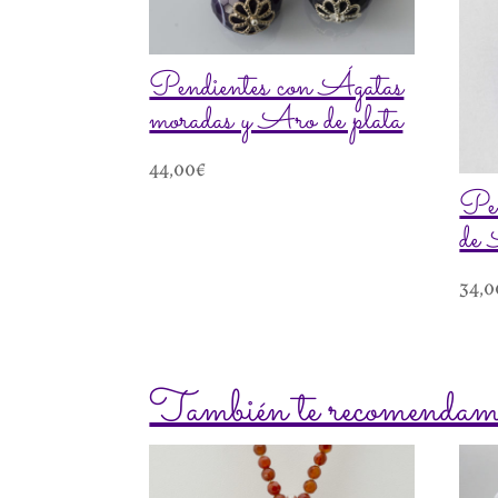
Pendientes con Ágatas
moradas y Aro de plata
44,00
€
Pen
de 
34,0
También te recomenda