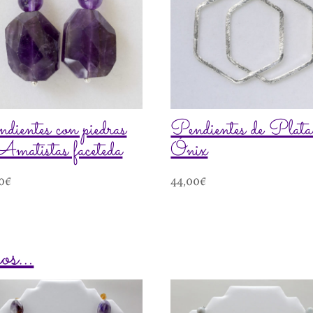
dientes con piedras
Pendientes de Plata
Amatistas faceteda
Ónix
0
€
44,00
€
mos…