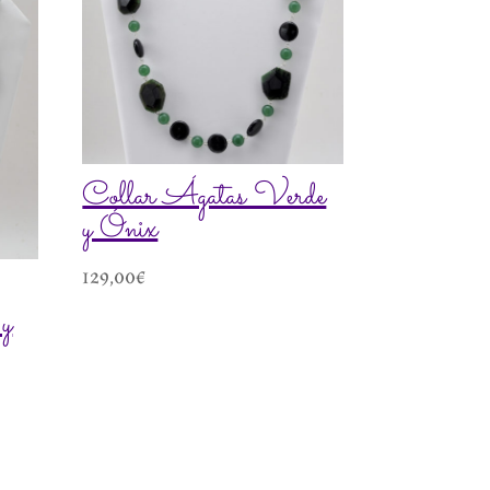
Collar Ágatas Verde
y Ónix
129,00
€
y