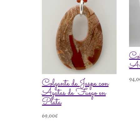
Col
Am
94,0
Colgante de Jaspe con
Ágatas de Fuego en
Plata
69,00
€