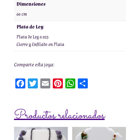
de
Dimensiones
Plata
60 cm
cantidad
Plata de Ley
Plata de Ley 0.925
Cierre y Enfilado en Plata
Comparte esta joya:
Fa
T
E
Pi
W
Co
ce
wi
m
nt
h
m
bo
tt
ai
er
at
pa
Productos relacionados
ok
er
l
es
sA
rti
t
pp
r