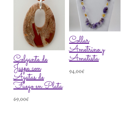
Collar
Ametrino y
Amatista
Colgante de
Jaspe con
94,00
€
Ágatas de
Fuego en Plata
69,00
€