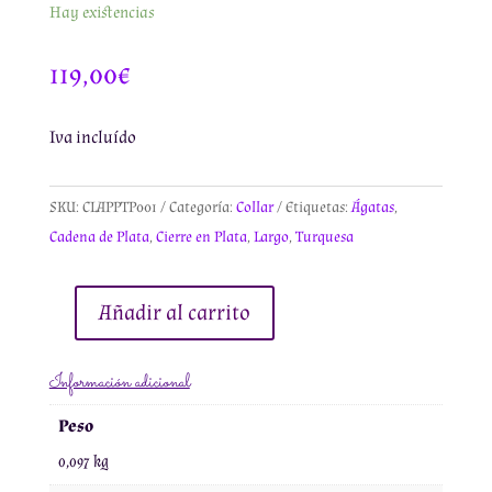
Hay existencias
119,00
€
Iva incluído
SKU:
CLAPPTP001
Categoría:
Collar
Etiquetas:
Ágatas
,
Cadena de Plata
,
Cierre en Plata
,
Largo
,
Turquesa
Añadir al carrito
Collar
de
Información adicional
Ágatas
Turquesa
Peso
y
0,097 kg
Cadena