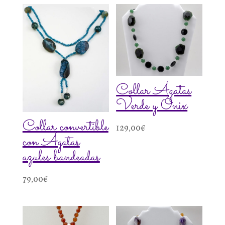
Collar Ágatas
Verde y Ónix
Collar convertible
129,00
€
con Ágatas
azules bandeadas
79,00
€