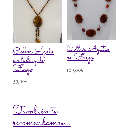
Collar Ágatas
Collar Ágata
de Fuego
ovalada y de
Fuego
109,00
€
59,00
€
También te
recomendamos…