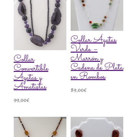
Collar Ágatas
Verde –
Marrón y
Collar
Cadena de Plata
Convertible
en Rombos
Ágatas y
Amatistas
89,00
€
99,00
€