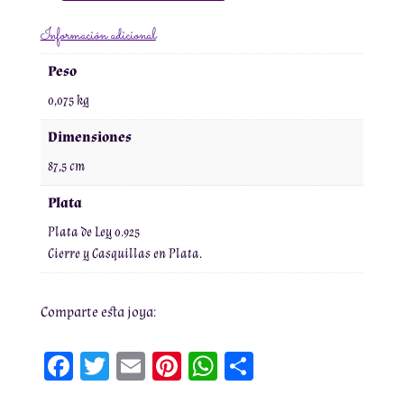
de
Información adicional
Jaspe
Redondo
Peso
Beige
0,075 kg
y
Grises
Dimensiones
Nº2
87,5 cm
cantidad
Plata
Plata de Ley 0.925
Cierre y Casquillas en Plata.
Comparte esta joya:
Fa
T
E
Pi
W
Co
ce
wi
m
nt
h
m