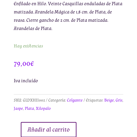
Enfilado en Hilo. Veinte Casquillas onduladas de Plata
matizada. Arandela Mágica de 1,8 cm. de Plata, de
reasa. Cierre gancho de 2 cm. de Plata matizada.
Arandelas de Plata.
Hay existencias
79,00
€
Iva incluído
SKU:
GLDXHII002
Categoría:
Colgante
Etiquetas:
Beige
,
Gris
,
Jaspe
,
Plata
,
Xilopalo
Añadir al carrito
Colgante