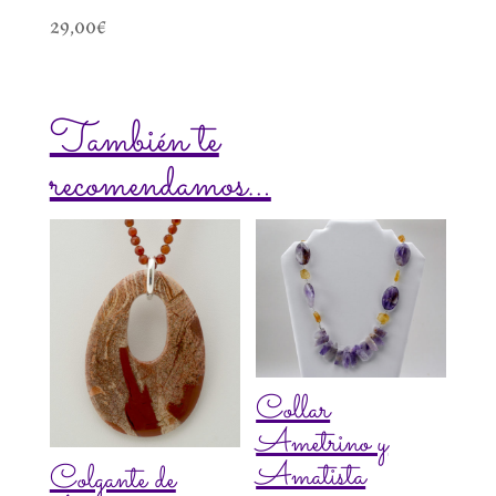
29,00
€
También te
recomendamos…
Collar
Ametrino y
Amatista
Colgante de