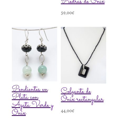
Piedras de Ónix
59,00
€
Pendientes en
Colgante de
Plata con
Ónix rectangular
Ágata Verde y
Ónix
44,00
€