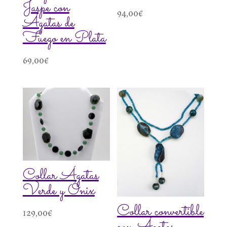
Jaspe con
94,00
€
Ágatas de
Fuego en Plata
69,00
€
Collar Ágatas
Verde y Ónix
Collar convertible
129,00
€